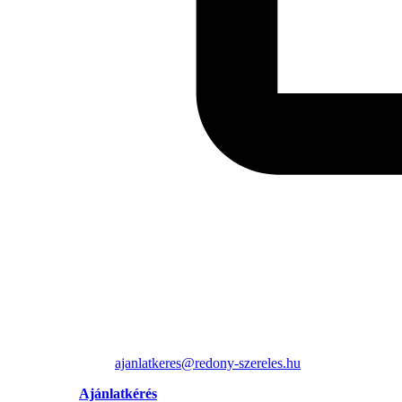
ajanlatkeres@redony-szereles.hu
Ajánlatkérés