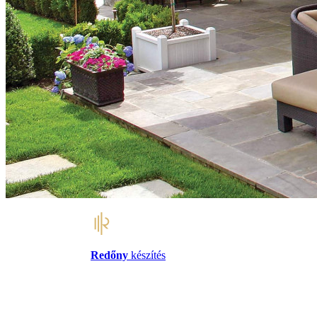
Redőny
készítés