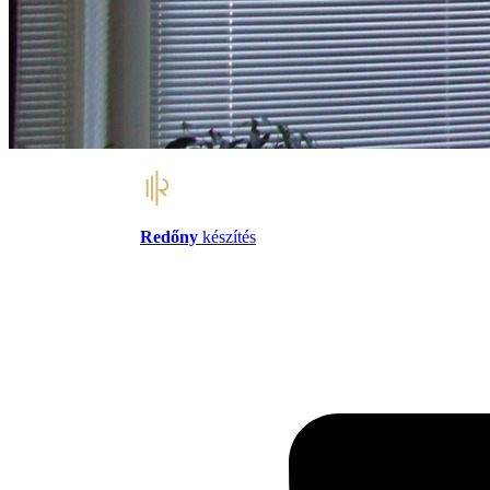
Redőny
készítés