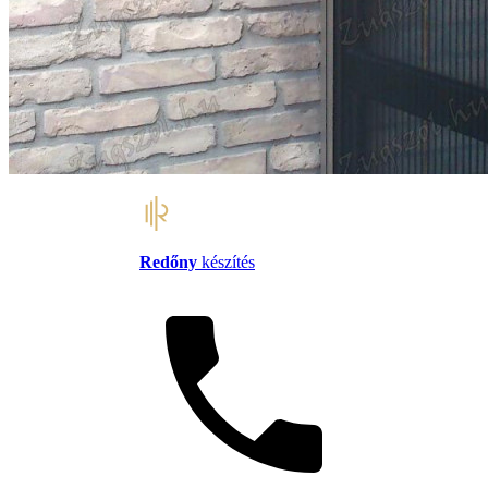
Redőny
készítés