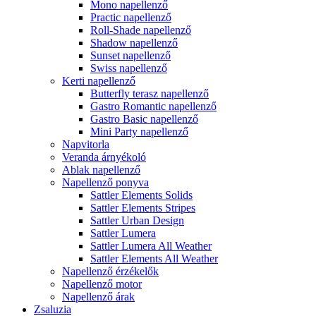
Mono napellenző
Practic napellenző
Roll-Shade napellenző
Shadow napellenző
Sunset napellenző
Swiss napellenző
Kerti napellenző
Butterfly terasz napellenző
Gastro Romantic napellenző
Gastro Basic napellenző
Mini Party napellenző
Napvitorla
Veranda árnyékoló
Ablak napellenző
Napellenző ponyva
Sattler Elements Solids
Sattler Elements Stripes
Sattler Urban Design
Sattler Lumera
Sattler Lumera All Weather
Sattler Elements All Weather
Napellenző érzékelők
Napellenző motor
Napellenző árak
Zsaluzia