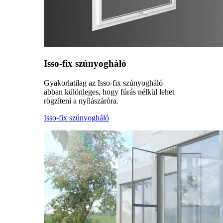
Isso-fix szúnyogháló
Gyakorlatilag az Isso-fix szúnyogháló
abban különleges, hogy fúrás nélkül lehet
rögzíteni a nyílászáróra.
Isso-fix szúnyogháló