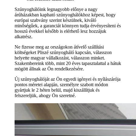
Szúnyoghálóink legnagyobb előnye a nagy
árúházakban kapható szúnyoghálókhoz képest, hogy
európai szabvány szerint készülnek, kiváló
minőségűek, a garanciát könnyen tudja érvényesíteni és
hosszú évekkel később is elérhető lesz hozzájuk
alkatrész.
Ne fizesse meg az országokon átívelő szállítási
költségeket Pliszé szúnyogháló kapcsán, válasszon
helyette magyar vállalkozást, válasszon minket.
Szakembereink több, mint 20 éves tapasztalattal a hátuk
mögött állnak az Ön rendelkezésére.
Új szúnyoghálóját az Ön egyedi igényei és nyílászárója
pontos méretei alapján, személyre szabott módon
gyártjuk le 2 héten belül, majd kiszállítjuk és
felszereljük, ahogy Ön szeretné.