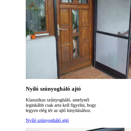
Nyíló szúnyogháló ajtó
Klasszikus szúnyogháló, amelynél
leginkább csak arra kell figyelni, hogy
legyen elég tér az ajtó kinyitásához.
Nyíló szúnyogháló ajtó