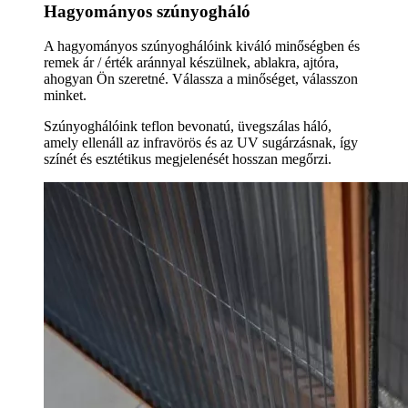
Hagyományos szúnyogháló
A hagyományos szúnyoghálóink kiváló minőségben és
remek ár / érték aránnyal készülnek, ablakra, ajtóra,
ahogyan Ön szeretné. Válassza a minőséget, válasszon
minket.
Szúnyoghálóink teflon bevonatú, üvegszálas háló,
amely ellenáll az infravörös és az UV sugárzásnak, így
színét és esztétikus megjelenését hosszan megőrzi.