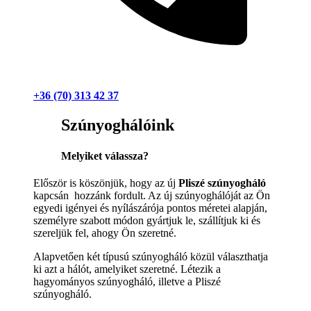
+36 (70) 313 42 37
Szúnyoghálóink
Melyiket válassza?
Először is köszönjük, hogy az új
Pliszé szúnyogháló
kapcsán hozzánk fordult. Az új szúnyoghálóját az Ön
egyedi igényei és nyílászárója pontos méretei alapján,
személyre szabott módon gyártjuk le, szállítjuk ki és
szereljük fel, ahogy Ön szeretné.
Alapvetően két típusú szúnyogháló közül választhatja
ki azt a hálót, amelyiket szeretné. Létezik a
hagyományos szúnyogháló, illetve a Pliszé
szúnyogháló.