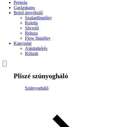
Pergola
Garázskapu
Belső árnyékoló
Szalagfüggőny
Roletta
Sávroló
Reluxa
Flow függőny
Kapcsolat
Ajánlatkérés
Rólunk
Pliszé szúnyogháló
Szúnyogháló