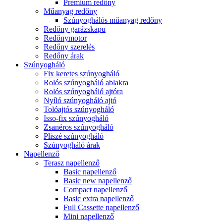
Prémium redőny
Műanyag redőny
Szúnyoghálós műanyag redőny
Redőny garázskapu
Redőnymotor
Redőny szerelés
Redőny árak
Szúnyogháló
Fix keretes szúnyogháló
Rolós szúnyogháló ablakra
Rolós szúnyogháló ajtóra
Nyíló szúnyogháló ajtó
Tolóajtós szúnyogháló
Isso-fix szúnyogháló
Zsanéros szúnyogháló
Pliszé szúnyogháló
Szúnyogháló árak
Napellenző
Terasz napellenző
Basic napellenző
Basic new napellenző
Compact napellenző
Basic extra napellenző
Full Cassette napellenző
Mini napellenző