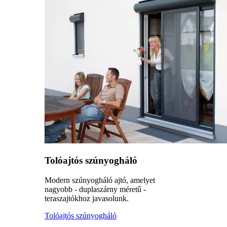
Tolóajtós szúnyogháló
Modern szúnyogháló ajtó, amelyet
nagyobb - duplaszárny méretű -
teraszajtókhoz javasolunk.
Tolóajtós szúnyogháló