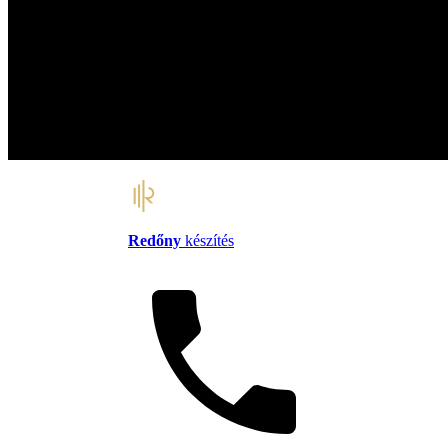
Redőny
készítés