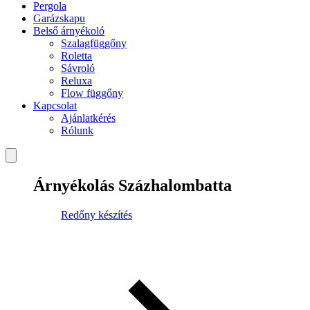
Pergola
Garázskapu
Belső árnyékoló
Szalagfüggőny
Roletta
Sávroló
Reluxa
Flow függőny
Kapcsolat
Ajánlatkérés
Rólunk
Árnyékolás Százhalombatta
Redőny készítés