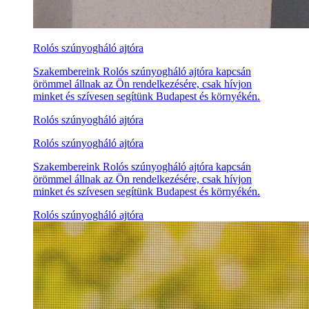
Rolós szúnyogháló ajtóra
Szakembereink Rolós szúnyogháló ajtóra kapcsán
örömmel állnak az Ön rendelkezésére, csak hívjon
minket és szívesen segítünk Budapest és környékén.
Rolós szúnyogháló ajtóra
Rolós szúnyogháló ajtóra
Szakembereink Rolós szúnyogháló ajtóra kapcsán
örömmel állnak az Ön rendelkezésére, csak hívjon
minket és szívesen segítünk Budapest és környékén.
Rolós szúnyogháló ajtóra