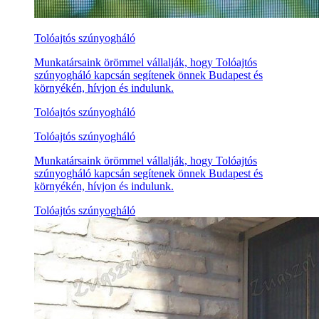
Tolóajtós szúnyogháló
Munkatársaink örömmel vállalják, hogy Tolóajtós
szúnyogháló kapcsán segítenek önnek Budapest és
környékén, hívjon és indulunk.
Tolóajtós szúnyogháló
Tolóajtós szúnyogháló
Munkatársaink örömmel vállalják, hogy Tolóajtós
szúnyogháló kapcsán segítenek önnek Budapest és
környékén, hívjon és indulunk.
Tolóajtós szúnyogháló