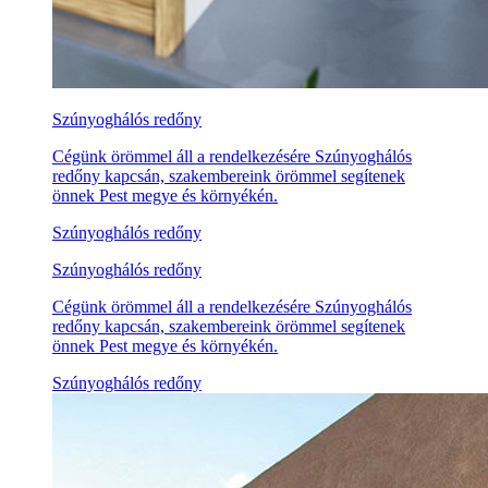
Szúnyoghálós redőny
Cégünk örömmel áll a rendelkezésére Szúnyoghálós
redőny kapcsán, szakembereink örömmel segítenek
önnek Pest megye és környékén.
Szúnyoghálós redőny
Szúnyoghálós redőny
Cégünk örömmel áll a rendelkezésére Szúnyoghálós
redőny kapcsán, szakembereink örömmel segítenek
önnek Pest megye és környékén.
Szúnyoghálós redőny