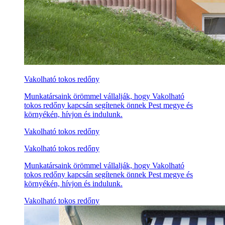
Vakolható tokos redőny
Munkatársaink örömmel vállalják, hogy Vakolható
tokos redőny kapcsán segítenek önnek Pest megye és
környékén, hívjon és indulunk.
Vakolható tokos redőny
Vakolható tokos redőny
Munkatársaink örömmel vállalják, hogy Vakolható
tokos redőny kapcsán segítenek önnek Pest megye és
környékén, hívjon és indulunk.
Vakolható tokos redőny