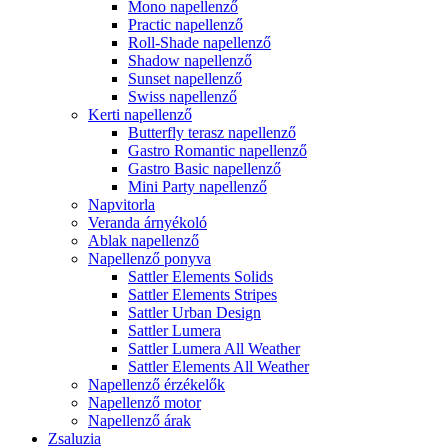
Mono napellenző
Practic napellenző
Roll-Shade napellenző
Shadow napellenző
Sunset napellenző
Swiss napellenző
Kerti napellenző
Butterfly terasz napellenző
Gastro Romantic napellenző
Gastro Basic napellenző
Mini Party napellenző
Napvitorla
Veranda árnyékoló
Ablak napellenző
Napellenző ponyva
Sattler Elements Solids
Sattler Elements Stripes
Sattler Urban Design
Sattler Lumera
Sattler Lumera All Weather
Sattler Elements All Weather
Napellenző érzékelők
Napellenző motor
Napellenző árak
Zsaluzia