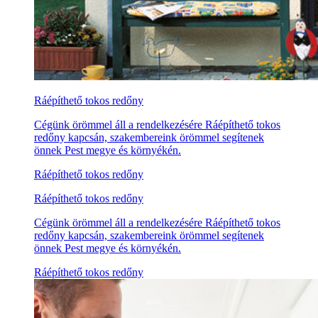
Ráépíthető tokos redőny
Cégünk örömmel áll a rendelkezésére Ráépíthető tokos
redőny kapcsán, szakembereink örömmel segítenek
önnek Pest megye és környékén.
Ráépíthető tokos redőny
Ráépíthető tokos redőny
Cégünk örömmel áll a rendelkezésére Ráépíthető tokos
redőny kapcsán, szakembereink örömmel segítenek
önnek Pest megye és környékén.
Ráépíthető tokos redőny