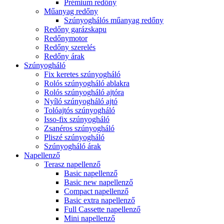
Prémium redőny
Műanyag redőny
Szúnyoghálós műanyag redőny
Redőny garázskapu
Redőnymotor
Redőny szerelés
Redőny árak
Szúnyogháló
Fix keretes szúnyogháló
Rolós szúnyogháló ablakra
Rolós szúnyogháló ajtóra
Nyíló szúnyogháló ajtó
Tolóajtós szúnyogháló
Isso-fix szúnyogháló
Zsanéros szúnyogháló
Pliszé szúnyogháló
Szúnyogháló árak
Napellenző
Terasz napellenző
Basic napellenző
Basic new napellenző
Compact napellenző
Basic extra napellenző
Full Cassette napellenző
Mini napellenző