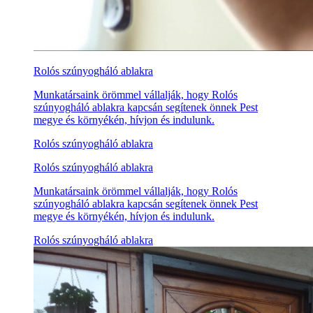
Rolós szúnyogháló ablakra
Munkatársaink örömmel vállalják, hogy Rolós
szúnyogháló ablakra kapcsán segítenek önnek Pest
megye és környékén, hívjon és indulunk.
Rolós szúnyogháló ablakra
Rolós szúnyogháló ablakra
Munkatársaink örömmel vállalják, hogy Rolós
szúnyogháló ablakra kapcsán segítenek önnek Pest
megye és környékén, hívjon és indulunk.
Rolós szúnyogháló ablakra