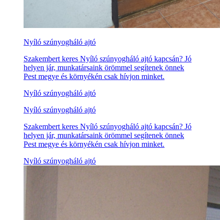
Nyíló szúnyogháló ajtó
Szakembert keres Nyíló szúnyogháló ajtó kapcsán? Jó
helyen jár, munkatársaink örömmel segítenek önnek
Pest megye és környékén csak hívjon minket.
Nyíló szúnyogháló ajtó
Nyíló szúnyogháló ajtó
Szakembert keres Nyíló szúnyogháló ajtó kapcsán? Jó
helyen jár, munkatársaink örömmel segítenek önnek
Pest megye és környékén csak hívjon minket.
Nyíló szúnyogháló ajtó