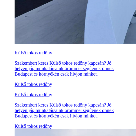
Külső tokos redőny
Szakembert keres Külső tokos redőny kapcsán? Jó
helyen jár, munkatársaink örömmel segítenek önnek
Budapest és környékén csak hívjon minket.
Külső tokos redőny
Külső tokos redőny
Szakembert keres Külső tokos redőny kapcsán? Jó
helyen jár, munkatársaink örömmel segítenek önnek
Budapest és környékén csak hívjon minket.
Külső tokos redőny