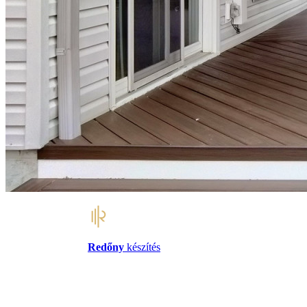
Redőny
készítés