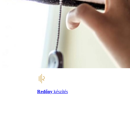
Redőny
készítés