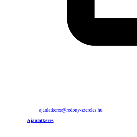
ajanlatkeres@redony-szereles.hu
Ajánlatkérés