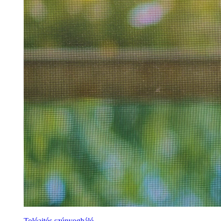
Tolóajtós szúnyogháló