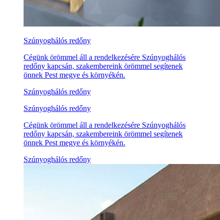
Szúnyoghálós redőny
Cégünk örömmel áll a rendelkezésére Szúnyoghálós
redőny kapcsán, szakembereink örömmel segítenek
önnek Pest megye és környékén.
Szúnyoghálós redőny
Szúnyoghálós redőny
Cégünk örömmel áll a rendelkezésére Szúnyoghálós
redőny kapcsán, szakembereink örömmel segítenek
önnek Pest megye és környékén.
Szúnyoghálós redőny