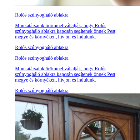
Rolós szúnyogháló ablakra
Munkatársaink örömmel vállalják, hogy Rolós
szúnyogháló ablakra kapcsán segítenek önnek Pest
megye és környékén, hívjon és indulunk.
Rolós szúnyogháló ablakra
Rolós szúnyogháló ablakra
Munkatársaink örömmel vállalják, hogy Rolós
szúnyogháló ablakra kapcsán segítenek önnek Pest
megye és környékén, hívjon és indulunk.
Rolós szúnyogháló ablakra