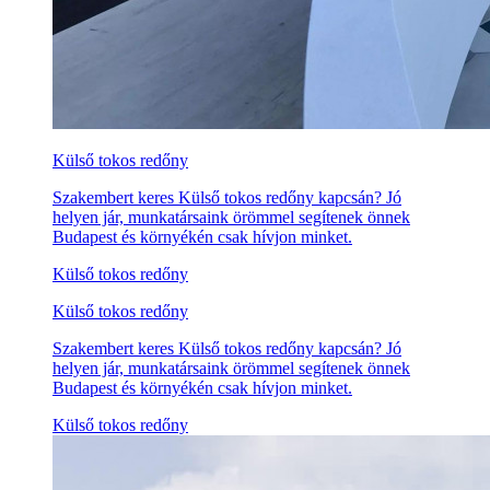
Külső tokos redőny
Szakembert keres Külső tokos redőny kapcsán? Jó
helyen jár, munkatársaink örömmel segítenek önnek
Budapest és környékén csak hívjon minket.
Külső tokos redőny
Külső tokos redőny
Szakembert keres Külső tokos redőny kapcsán? Jó
helyen jár, munkatársaink örömmel segítenek önnek
Budapest és környékén csak hívjon minket.
Külső tokos redőny