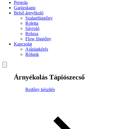
Pergola
Garázskapu
Belső árnyékoló
Szalagfüggőny
Roletta
Sávroló
Reluxa
Flow függőny
Kapcsolat
Ajánlatkérés
Rólunk
Árnyékolás Tápiószecső
Redőny készítés