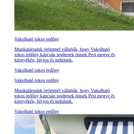
Vakolható tokos redőny
Munkatársaink örömmel vállalják, hogy Vakolható
tokos redőny kapcsán segítenek önnek Pest megye és
környékén, hívjon és indulunk.
Vakolható tokos redőny
Vakolható tokos redőny
Munkatársaink örömmel vállalják, hogy Vakolható
tokos redőny kapcsán segítenek önnek Pest megye és
környékén, hívjon és indulunk.
Vakolható tokos redőny