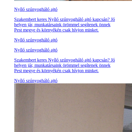
Nyíló szúnyogháló ajtó
Szakembert keres Nyíló szúnyogháló ajtó kapcsán? Jó
helyen jár, munkatársaink örömmel segítenek önnek
Pest megye és környékén csak hívjon minket.
Nyíló szúnyogháló ajtó
Nyíló szúnyogháló ajtó
Szakembert keres Nyíló szúnyogháló ajtó kapcsán? Jó
helyen jár, munkatársaink örömmel segítenek önnek
Pest megye és környékén csak hívjon minket.
Nyíló szúnyogháló ajtó