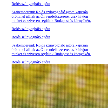
Rolós szúnyogháló ajtóra
Szakembereink Rolós szúnyogháló ajtóra kapcsán
örömmel állnak az Ön rendelkezésére, csak hívjon
minket és szívesen segítünk Budapest és környékén.
Rolós szúnyogháló ajtóra
Rolós szúnyogháló ajtóra
Szakembereink Rolós szúnyogháló ajtóra kapcsán
örömmel állnak az Ön rendelkezésére, csak hívjon
minket és szívesen segítünk Budapest és környékén.
Rolós szúnyogháló ajtóra