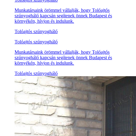
Munkatársaink örömmel vállalják, hogy Tolóajtós
szúnyogháló kapcsán segítenek önnek Budapest és
környékén, hívjon és indulunk.
Tolóajtós szúnyogháló
Tolóajtós szúnyogháló
Munkatársaink örömmel vállalják, hogy Tolóajtós
szúnyogháló kapcsán segítenek önnek Budapest és
környékén, hívjon és indulunk.
Tolóajtós szúnyogháló