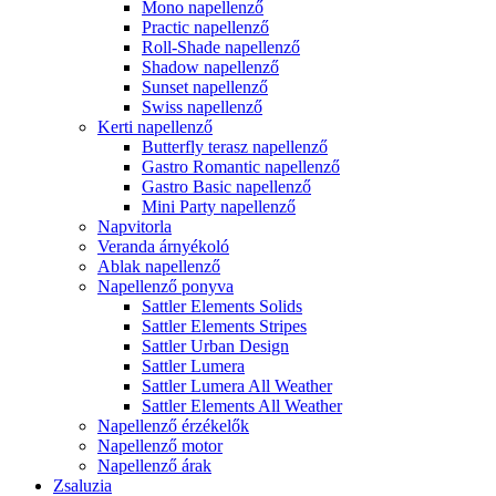
Mono napellenző
Practic napellenző
Roll-Shade napellenző
Shadow napellenző
Sunset napellenző
Swiss napellenző
Kerti napellenző
Butterfly terasz napellenző
Gastro Romantic napellenző
Gastro Basic napellenző
Mini Party napellenző
Napvitorla
Veranda árnyékoló
Ablak napellenző
Napellenző ponyva
Sattler Elements Solids
Sattler Elements Stripes
Sattler Urban Design
Sattler Lumera
Sattler Lumera All Weather
Sattler Elements All Weather
Napellenző érzékelők
Napellenző motor
Napellenző árak
Zsaluzia