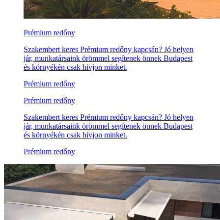
Prémium redőny
Szakembert keres Prémium redőny kapcsán? Jó helyen
jár, munkatársaink örömmel segítenek önnek Budapest
és környékén csak hívjon minket.
Prémium redőny
Prémium redőny
Szakembert keres Prémium redőny kapcsán? Jó helyen
jár, munkatársaink örömmel segítenek önnek Budapest
és környékén csak hívjon minket.
Prémium redőny