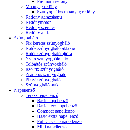
Prémium redőny
Műanyag redőny
Szúnyoghálós műanyag redőny
Redőny garázskapu
Redőnymotor
Redőny szerelés
Redőny árak
Szúnyogháló
Fix keretes szúnyogháló
Rolós szúnyogháló ablakra
Rolós szúnyogháló ajtóra
Nyíló szúnyogháló ajtó
Tolóajtós szúnyogháló
Isso-fix szúnyogháló
Zsanéros szúnyogháló
Pliszé szúnyogháló
Szúnyogháló árak
Napellenző
Terasz napellenző
Basic napellenző
Basic new napellenző
Compact napellenző
Basic extra napellenző
Full Cassette napellenző
Mini napellenző