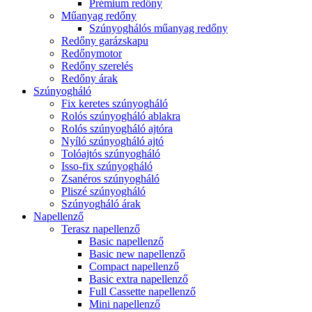
Prémium redőny
Műanyag redőny
Szúnyoghálós műanyag redőny
Redőny garázskapu
Redőnymotor
Redőny szerelés
Redőny árak
Szúnyogháló
Fix keretes szúnyogháló
Rolós szúnyogháló ablakra
Rolós szúnyogháló ajtóra
Nyíló szúnyogháló ajtó
Tolóajtós szúnyogháló
Isso-fix szúnyogháló
Zsanéros szúnyogháló
Pliszé szúnyogháló
Szúnyogháló árak
Napellenző
Terasz napellenző
Basic napellenző
Basic new napellenző
Compact napellenző
Basic extra napellenző
Full Cassette napellenző
Mini napellenző