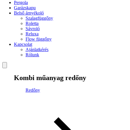
Pergola
Garázskapu
Belső árnyékoló
Szalagfüggőny
Roletta
Sávroló
Reluxa
Flow függőny
Kapcsolat
Ajánlatkérés
Rólunk
Kombi műanyag redőny
Redőny