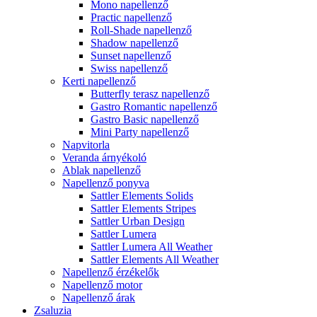
Mono napellenző
Practic napellenző
Roll-Shade napellenző
Shadow napellenző
Sunset napellenző
Swiss napellenző
Kerti napellenző
Butterfly terasz napellenző
Gastro Romantic napellenző
Gastro Basic napellenző
Mini Party napellenző
Napvitorla
Veranda árnyékoló
Ablak napellenző
Napellenző ponyva
Sattler Elements Solids
Sattler Elements Stripes
Sattler Urban Design
Sattler Lumera
Sattler Lumera All Weather
Sattler Elements All Weather
Napellenző érzékelők
Napellenző motor
Napellenző árak
Zsaluzia