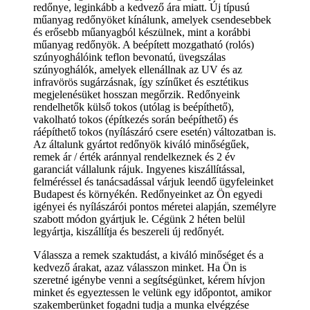
redőnye, leginkább a kedvező ára miatt. Új típusú
műanyag redőnyöket kínálunk, amelyek csendesebbek
és erősebb műanyagból készülnek, mint a korábbi
műanyag redőnyök. A beépített mozgatható (rolós)
szúnyoghálóink teflon bevonatú, üvegszálas
szúnyoghálók, amelyek ellenállnak az UV és az
infravörös sugárzásnak, így színűket és esztétikus
megjelenésüket hosszan megőrzik. Redőnyeink
rendelhetők külső tokos (utólag is beépíthető),
vakolható tokos (építkezés során beépíthető) és
ráépíthető tokos (nyílászáró csere esetén) változatban is.
Az általunk gyártot redőnyök kiváló minőségűek,
remek ár / érték aránnyal rendelkeznek és 2 év
garanciát vállalunk rájuk. Ingyenes kiszállítással,
felméréssel és tanácsadással várjuk leendő ügyfeleinket
Budapest és környékén. Redőnyeinket az Ön egyedi
igényei és nyílászárói pontos méretei alapján, személyre
szabott módon gyártjuk le. Cégünk 2 héten belül
legyártja, kiszállítja és beszereli új redőnyét.
Válassza a remek szaktudást, a kiváló minőséget és a
kedvező árakat, azaz válasszon minket. Ha Ön is
szeretné igénybe venni a segítségünket, kérem hívjon
minket és egyeztessen le velünk egy időpontot, amikor
szakemberünket fogadni tudja a munka elvégzése