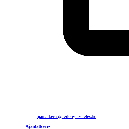
ajanlatkeres@redony-szereles.hu
Ajánlatkérés