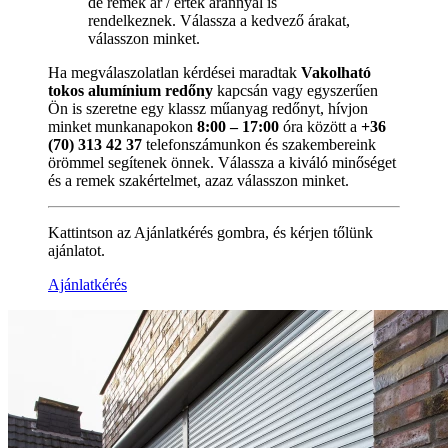
de remek ár / érték aránnyal is
rendelkeznek. Válassza a kedvező árakat,
válasszon minket.
Ha megválaszolatlan kérdései maradtak
Vakolható
tokos alumínium redőny
kapcsán vagy egyszerűen
Ön is szeretne egy klassz műanyag redőnyt, hívjon
minket munkanapokon
8:00 – 17:00
óra között a
+36
(70) 313 42 37
telefonszámunkon és szakembereink
örömmel segítenek önnek. Válassza a kiváló minőséget
és a remek szakértelmet, azaz válasszon minket.
Kattintson az Ajánlatkérés gombra, és kérjen tőlünk
ajánlatot.
Ajánlatkérés