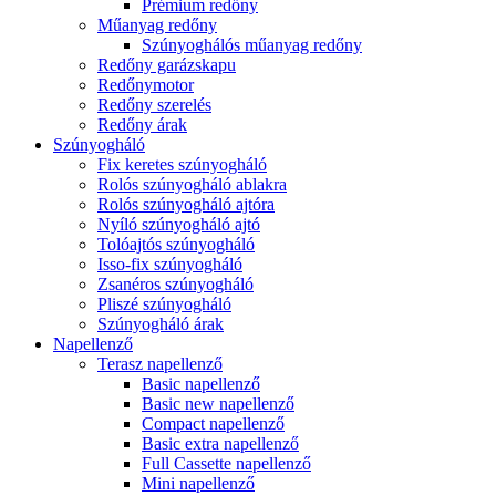
Prémium redőny
Műanyag redőny
Szúnyoghálós műanyag redőny
Redőny garázskapu
Redőnymotor
Redőny szerelés
Redőny árak
Szúnyogháló
Fix keretes szúnyogháló
Rolós szúnyogháló ablakra
Rolós szúnyogháló ajtóra
Nyíló szúnyogháló ajtó
Tolóajtós szúnyogháló
Isso-fix szúnyogháló
Zsanéros szúnyogháló
Pliszé szúnyogháló
Szúnyogháló árak
Napellenző
Terasz napellenző
Basic napellenző
Basic new napellenző
Compact napellenző
Basic extra napellenző
Full Cassette napellenző
Mini napellenző