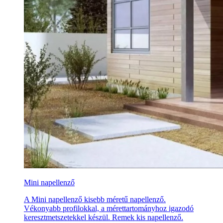
Mini napellenző
A Mini napellenző kisebb méretű napellenző.
Vékonyabb profilokkal, a mérettartományhoz igazodó
keresztmetszetekkel készül. Remek kis napellenző.