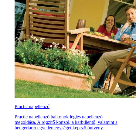
Practic napellenző
Practic napellenző balkonok légies napellenző
megoldása. A rögzítő konzol, a karbillentő, valamint a
hengertartó egyetlen egységet képező öntvény.