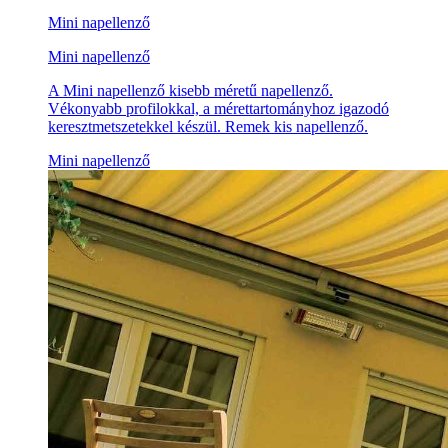
Mini napellenző
Mini napellenző
A Mini napellenző kisebb méretű napellenző.
Vékonyabb profilokkal, a mérettartományhoz igazodó
keresztmetszetekkel készül. Remek kis napellenző.
Mini napellenző