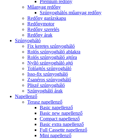
Prémium redőny
Műanyag redőny
Szúnyoghálós műanyag redőny
Redőny garázskapu
Redőnymotor
Redőny szerelés
Redőny árak
Szúnyogháló
Fix keretes szúnyogháló
Rolós szúnyogháló ablakra
Rolós szúnyogháló ajtóra
Nyíló szúnyogháló ajtó
Tolóajtós szúnyogháló
Isso-fix szúnyogháló
Zsanéros szúnyogháló
Pliszé szúnyogháló
Szúnyogháló árak
Napellenző
Terasz napellenző
Basic napellenző
Basic new napellenző
Compact napellenző
Basic extra napellenző
Full Cassette napellenző
Mini napellenző