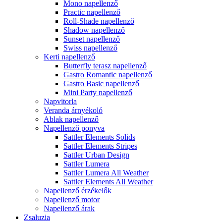
Mono napellenző
Practic napellenző
Roll-Shade napellenző
Shadow napellenző
Sunset napellenző
Swiss napellenző
Kerti napellenző
Butterfly terasz napellenző
Gastro Romantic napellenző
Gastro Basic napellenző
Mini Party napellenző
Napvitorla
Veranda árnyékoló
Ablak napellenző
Napellenző ponyva
Sattler Elements Solids
Sattler Elements Stripes
Sattler Urban Design
Sattler Lumera
Sattler Lumera All Weather
Sattler Elements All Weather
Napellenző érzékelők
Napellenző motor
Napellenző árak
Zsaluzia