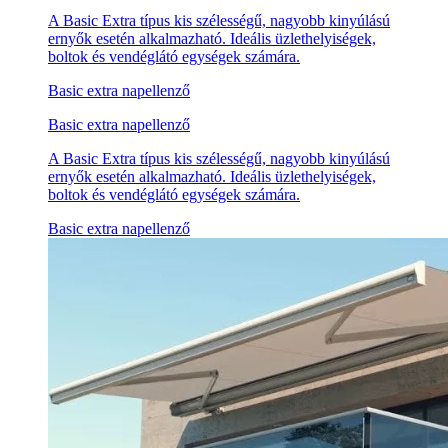
A Basic Extra típus kis szélességű, nagyobb kinyúlású
ernyők esetén alkalmazható. Ideális üzlethelyiségek,
boltok és vendéglátó egységek számára.
Basic extra napellenző
Basic extra napellenző
A Basic Extra típus kis szélességű, nagyobb kinyúlású
ernyők esetén alkalmazható. Ideális üzlethelyiségek,
boltok és vendéglátó egységek számára.
Basic extra napellenző