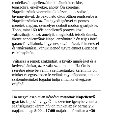
rendelkező napellenzőket kínálunk kertekbe,
teraszokra, erkélyekre, ahogy Ön szeretné.
Napellenzőink vezérelhetők kézzel, kapcsolóval,
távirányítóval, de beköthető okos otthon rendszerbe is.
Napellenzőinket az Ön egyedi igényei és pontos
méretek alapján, személyre szabott módon gyártjuk le.
Több, mint 160 féle napellenző ponyva közül
választhatja ki azt, amelyik a leginkább tetszik önnek,
illetve napellenzőink Napellenzőinkre 2 év teljes körű
garanciát vállalunk. Ingyenes kiszállítással, felméréssel
és tanácsadással várjuk leendő ügyfeleinket Budapest
és környékén.
Válassza a remek szaktudást, a kiváló minőséget és a
kedvező árakat, azaz válasszon minket. Ha Ön is
szeretné igénybe venni a segítségünket, kérem hívjon
minket és egyeztessen le velünk egy időpontot, amikor
szakemberünket fogadni tudja a munka elvégzése
céljából.
Ha megválaszolatlan kérdései maradtak
Napellenző
gyártás
kapcsán vagy Ön is szeretné igénybe venni a
segítségünket kérem hívjon minket az év bármelyik
napján, a nap
8:00 – 17:00
órájában bármikor a
+36