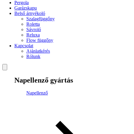
Pergola
Garázskapu
Belső árnyékoló
Szalagfüggőny
Roletta
Sávroló
Reluxa
Flow függőny
Kapcsolat
Ajánlatkérés
Rólunk
Napellenző gyártás
Napellenző