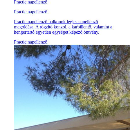
Practic napellenző
Practic napellenző
Practic napellenző balkonok légies napellenző
megoldása. A rögzítő konzol, a karbillentő, valamint a
hengertartó egyetlen egységet képező öntvény.
Practic napellenző