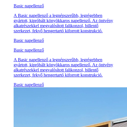
Basic napellenző
A Basic napellenző a legnépszerűbb, legrégebben
gyártott, kipróbált könyökkaros napellenző. Az öntvény
alkatrészekkel megvalósított falikonzol, billentő
szerkezet, fekvő hengertartó kiforrott konstrukció.
Basic napellenző
Basic napellenző
A Basic napellenző a legnépszerűbb, legrégebben
gyártott, kipróbált könyökkaros napellenző. Az öntvény
alkatrészekkel megvalósított falikonzol, billentő
szerkezet, fekvő hengertartó kiforrott konstrukció.
Basic napellenző