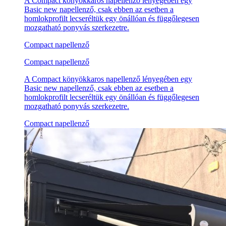
A Compact könyökkaros napellenző lényegében egy
Basic new napellenző, csak ebben az esetben a
homlokprofilt lecseréltük egy önállóan és függőlegesen
mozgatható ponyvás szerkezetre.
Compact napellenző
Compact napellenző
A Compact könyökkaros napellenző lényegében egy
Basic new napellenző, csak ebben az esetben a
homlokprofilt lecseréltük egy önállóan és függőlegesen
mozgatható ponyvás szerkezetre.
Compact napellenző