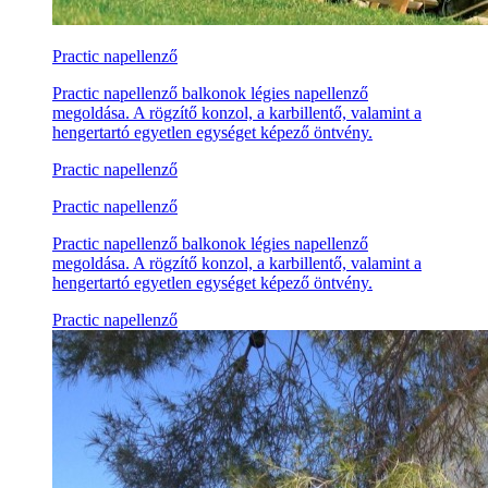
Practic napellenző
Practic napellenző balkonok légies napellenző
megoldása. A rögzítő konzol, a karbillentő, valamint a
hengertartó egyetlen egységet képező öntvény.
Practic napellenző
Practic napellenző
Practic napellenző balkonok légies napellenző
megoldása. A rögzítő konzol, a karbillentő, valamint a
hengertartó egyetlen egységet képező öntvény.
Practic napellenző