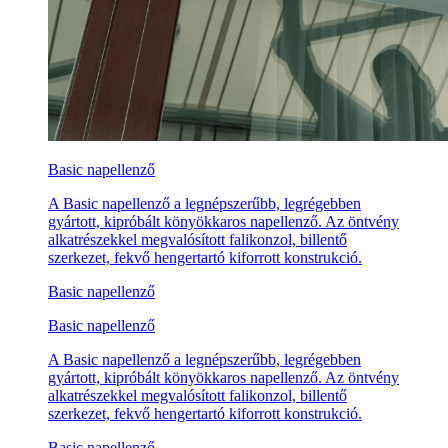
Basic napellenző
A Basic napellenző a legnépszerűbb, legrégebben
gyártott, kipróbált könyökkaros napellenző. Az öntvény
alkatrészekkel megvalósított falikonzol, billentő
szerkezet, fekvő hengertartó kiforrott konstrukció.
Basic napellenző
Basic napellenző
A Basic napellenző a legnépszerűbb, legrégebben
gyártott, kipróbált könyökkaros napellenző. Az öntvény
alkatrészekkel megvalósított falikonzol, billentő
szerkezet, fekvő hengertartó kiforrott konstrukció.
Basic napellenző