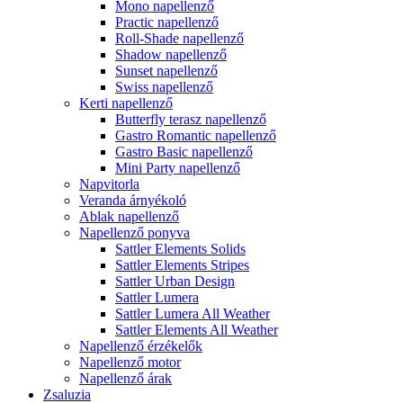
Mono napellenző
Practic napellenző
Roll-Shade napellenző
Shadow napellenző
Sunset napellenző
Swiss napellenző
Kerti napellenző
Butterfly terasz napellenző
Gastro Romantic napellenző
Gastro Basic napellenző
Mini Party napellenző
Napvitorla
Veranda árnyékoló
Ablak napellenző
Napellenző ponyva
Sattler Elements Solids
Sattler Elements Stripes
Sattler Urban Design
Sattler Lumera
Sattler Lumera All Weather
Sattler Elements All Weather
Napellenző érzékelők
Napellenző motor
Napellenző árak
Zsaluzia