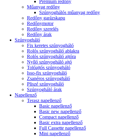
Prémium redőny
Műanyag redőny
Szúnyoghálós műanyag redőny
Redőny garázskapu
Redőnymotor
Redőny szerelés
Redőny árak
Szúnyogháló
Fix keretes szúnyogháló
Rolós szúnyogháló ablakra
Rolós szúnyogháló ajtóra
Nyíló szúnyogháló ajtó
Tolóajtós szúnyogháló
Isso-fix szúnyogháló
Zsanéros szúnyogháló
Pliszé szúnyogháló
Szúnyogháló árak
Napellenző
Terasz napellenző
Basic napellenző
Basic new napellenző
Compact napellenző
Basic extra napellenző
Full Cassette napellenző
Mini napellenző