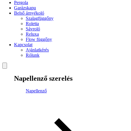
Pergola
Garázskapu
Belső árnyékoló
Szalagfüggőny
Roletta
Sávroló
Reluxa
Flow függőny
Kapcsolat
Ajánlatkérés
Rólunk
Napellenző szerelés
Napellenző