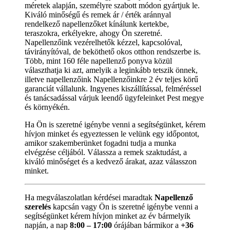
méretek alapján, személyre szabott módon gyártjuk le.
Kiváló minőségű és remek ár / érték aránnyal
rendelkező napellenzőket kínálunk kertekbe,
teraszokra, erkélyekre, ahogy Ön szeretné.
Napellenzőink vezérelhetők kézzel, kapcsolóval,
távirányítóval, de beköthető okos otthon rendszerbe is.
Több, mint 160 féle napellenző ponyva közül
választhatja ki azt, amelyik a leginkább tetszik önnek,
illetve napellenzőink Napellenzőinkre 2 év teljes körű
garanciát vállalunk. Ingyenes kiszállítással, felméréssel
és tanácsadással várjuk leendő ügyfeleinket Pest megye
és környékén.
Ha Ön is szeretné igénybe venni a segítségünket, kérem
hívjon minket és egyeztessen le velünk egy időpontot,
amikor szakemberünket fogadni tudja a munka
elvégzése céljából. Válassza a remek szaktudást, a
kiváló minőséget és a kedvező árakat, azaz válasszon
minket.
Ha megválaszolatlan kérdései maradtak
Napellenző
szerelés
kapcsán vagy Ön is szeretné igénybe venni a
segítségünket kérem hívjon minket az év bármelyik
napján, a nap
8:00 – 17:00
órájában bármikor a
+36