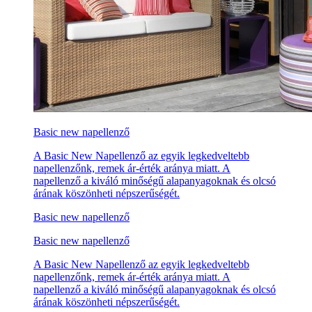
Basic new napellenző
A Basic New Napellenző az egyik legkedveltebb
napellenzőnk, remek ár-érték aránya miatt. A
napellenző a kiváló minőségű alapanyagoknak és olcsó
árának köszönheti népszerűségét.
Basic new napellenző
Basic new napellenző
A Basic New Napellenző az egyik legkedveltebb
napellenzőnk, remek ár-érték aránya miatt. A
napellenző a kiváló minőségű alapanyagoknak és olcsó
árának köszönheti népszerűségét.